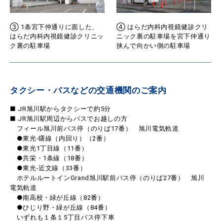
③ 1条宮下仲通りに面した、
④ はらだ内科内視鏡健診クリ
はらだ内科内視鏡健診クリニッ
ニック裏の駐車場を宮下仲通り
ク裏の駐車場
挟んで向かい側の駐車場
タクシー・バスなどの交通機関のご案内
■ JR旭川駅からタクシーで約5分
■ JR旭川駅周辺からバスでお越しの方
フィール旭川前バス停（のりば17番） 旭川電気軌道
●東光-曙線（内回り）（2番）
●東光1丁目線（11番）
●共栄・1条線（18番）
●東光-近文線（33番）
ホテルルートインGrand旭川駅前バス停（のりば27番） 旭川
電気軌道
●南高校・緑が丘線（82番）
●ひじり野・緑が丘線（84番）
いずれも１条１5丁目バス停下車